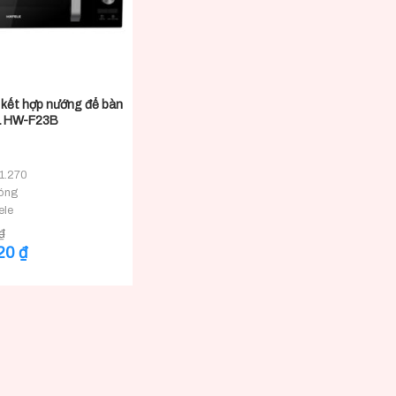
 kết hợp nướng để bàn
L HW-F23B
1.270
sóng
ele
₫
Giá
920
₫
hiện
tại
₫.
là:
4.660.920 ₫.