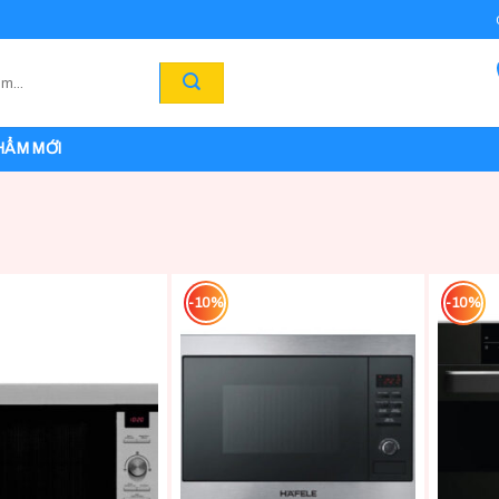
HẨM MỚI
-10%
-10%