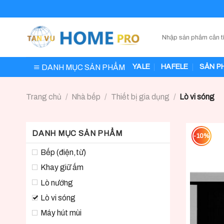
Skip
to
content
DANH MỤC SẢN PHẨM
YALE
HAFELE
SẢN P
Trang chủ
/
Nhà bếp
/
Thiết bị gia dụng
/
Lò vi sóng
DANH MỤC SẢN PHẨM
-10%
Bếp (điện,từ)
Khay giữ ấm
Lò nướng
Lò vi sóng
Máy hút mùi