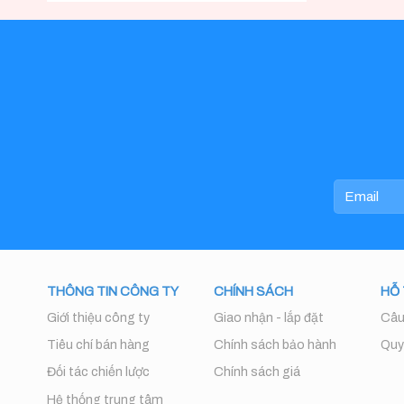
giới
giải
VIÊN
thiệu
pháp
–
hai
nội
SACA
sản
thất
MEMBER
phẩm
hiện
VISIT
khóa
đại
TOUR
quản
lý
căn
hộ
cho
thuê
THÔNG TIN CÔNG TY
CHÍNH SÁCH
HỖ
Giới thiệu công ty
Giao nhận - lắp đặt
Câu
Tiêu chí bán hàng
Chính sách bảo hành
Quy 
Đối tác chiến lược
Chính sách giá
Hệ thống trung tâm