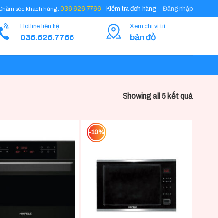
Đăng nhập
036 626 7766
Kiểm tra đơn hàng
Chăm sóc khách hàng :
Hotline liên hệ
Xem chi vị trí
036.626.7766
bản đồ
Showing all 5 kết quả
-10%