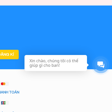
Xin chào, chúng tôi có thể
giúp gì cho ban!
HANH TOÁN