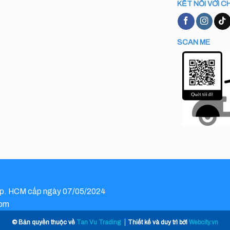
KẾT NỐI VỚI C
SCAN ME
p. HCM cấp ngày 07/05/2024
com
© Bản quyền thuộc về
Tan Vu Trading
Thiết kế và duy trì bởi
Webcity.vn