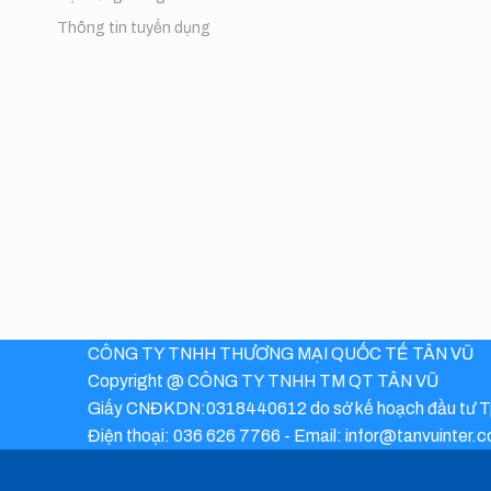
Thông tin tuyển dụng
CÔNG TY TNHH THƯƠNG MẠI QUỐC TẾ TÂN VŨ
Copyright @ CÔNG TY TNHH TM QT TÂN VŨ
Giấy CNĐKDN:0318440612 do sở kế hoạch đầu tư T
Điện thoại: 036 626 7766 - Email: infor@tanvuinter.