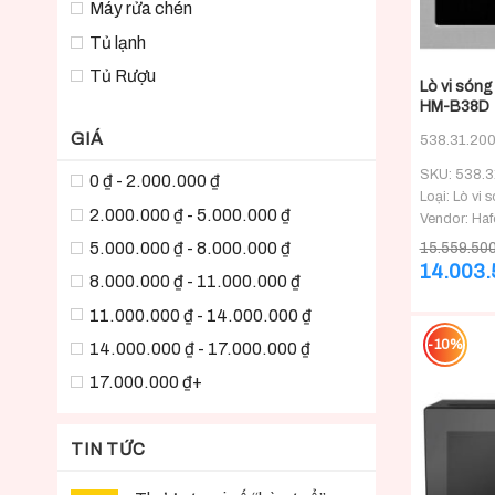
Máy rửa chén
Tủ lạnh
+
Tủ Rượu
Lò vi sóng
HM-B38D
GIÁ
538.31.20
SKU: 538.3
0 ₫ - 2.000.000 ₫
Loại: Lò vi 
2.000.000 ₫ - 5.000.000 ₫
Vendor: Haf
5.000.000 ₫ - 8.000.000 ₫
15.559.50
Giá
14.003
8.000.000 ₫ - 11.000.000 ₫
gốc
là:
11.000.000 ₫ - 14.000.000 ₫
15.559.500
-10%
14.000.000 ₫ - 17.000.000 ₫
17.000.000 ₫+
TIN TỨC