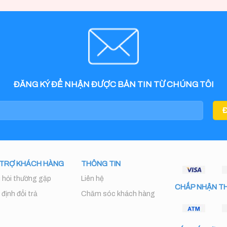
ĐĂNG KÝ ĐỂ NHẬN ĐƯỢC BẢN TIN TỪ CHÚNG TÔI
 TRỢ KHÁCH HÀNG
THÔNG TIN
 hỏi thường gặp
Liên hệ
CHẤP NHẬN T
định đổi trả
Chăm sóc khách hàng