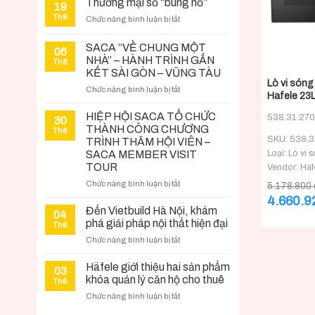
Thương mại số “bùng nổ”
19
Th9
ở
Chức năng bình luận bị tắt
Thương
mại
SACA “VỀ CHUNG MỘT
06
số
+
NHÀ” – HÀNH TRÌNH GẮN
Th8
“bùng
KẾT SÀI GÒN – VŨNG TÀU
nổ”
Lò vi sóng
ở
Chức năng bình luận bị tắt
Hafele 23
SACA
“VỀ
HIỆP HỘI SACA TỔ CHỨC
538.31.270
30
CHUNG
THÀNH CÔNG CHƯƠNG
Th6
MỘT
SKU: 538.3
TRÌNH THĂM HỘI VIÊN –
NHÀ”
Loại: Lò vi 
SACA MEMBER VISIT
–
TOUR
Vendor: Haf
HÀNH
ở
Chức năng bình luận bị tắt
TRÌNH
5.178.800
HIỆP
GẮN
Giá
4.660.
HỘI
gốc
KẾT
Đến Vietbuild Hà Nội, khám
04
là:
SACA
SÀI
phá giải pháp nội thất hiện đại
Th6
5.178.800 
TỔ
GÒN
ở
Chức năng bình luận bị tắt
CHỨC
–
Đến
THÀNH
VŨNG
Vietbuild
Häfele giới thiệu hai sản phẩm
CÔNG
TÀU
03
Hà
khóa quản lý căn hộ cho thuê
CHƯƠNG
Th6
Nội,
TRÌNH
ở
Chức năng bình luận bị tắt
khám
THĂM
Häfele
phá
HỘI