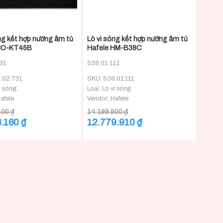
+
́ng kết hợp nướng âm tủ
Lò vi sóng kết hợp nướng âm tủ
 HO-KT45B
Hafele HM-B38C
31
538.01.111
.02.731
SKU: 538.01.111
i sóng
Loại: Lò vi sóng
afele
Vendor: Hafele
400
₫
14.199.900
₫
Giá
Giá
Giá
6.160
₫
12.779.910
₫
hiện
gốc
hiện
tại
là:
tại
00 ₫.
là:
14.199.900 ₫.
là:
31.466.160 ₫.
12.779.910 ₫.