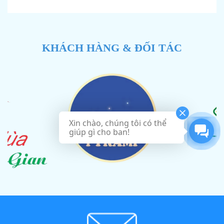
.
1.175.130 ₫.
2.395.800 ₫.
KHÁCH HÀNG & ĐỐI TÁC
Xin chào, chúng tôi có thể
giúp gì cho ban!