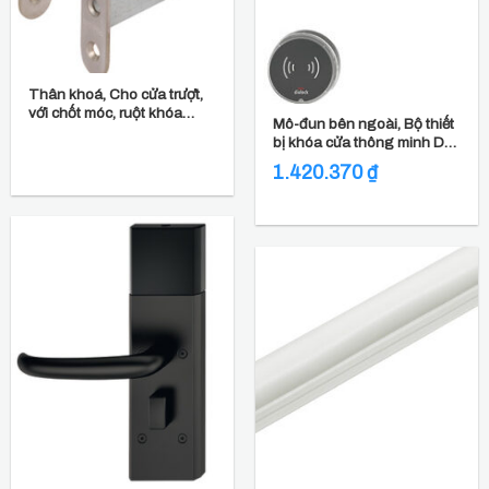
Thân khoá, Cho cửa trượt,
với chốt móc, ruột khóa
Mô-đun bên ngoài, Bộ thiết
profile
bị khóa cửa thông minh DT
710c
1.420.370
₫