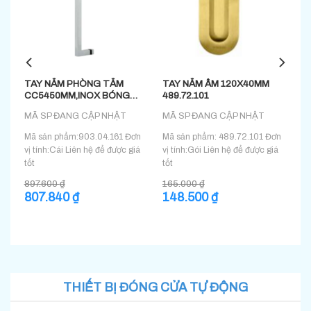
TAY NẮM PHÒNG TẮM
TAY NẮM ÂM 120X40MM
CC5450MM,INOX BÓNG
489.72.101
903.04.161
MÃ SP ĐANG CẬP NHẬT
MÃ SP ĐANG CẬP NHẬT
vị
Mã sản phẩm:903.04.161 Đơn
Mã sản phẩm: 489.72.101 Đơn
ốt
vị tính:Cái Liên hệ để được giá
vị tính:Gói Liên hệ để được giá
tốt
tốt
897.600
₫
165.000
₫
Giá
807.840
₫
Giá
Giá
148.500
₫
Giá
gốc
hiện
gốc
hiện
là:
tại
là:
tại
897.600 ₫.
là:
165.000 ₫.
là:
807.840 ₫.
148.500 ₫.
THIẾT BỊ ĐÓNG CỬA TỰ ĐỘNG