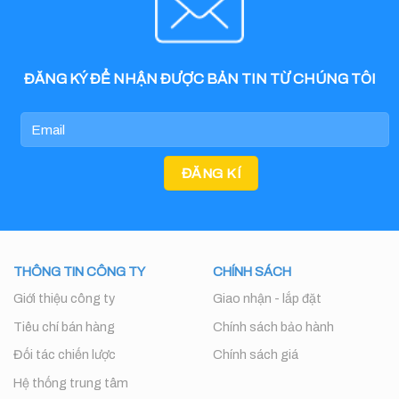
ĐĂNG KÝ ĐỂ NHẬN ĐƯỢC BẢN TIN TỪ CHÚNG TÔI
THÔNG TIN CÔNG TY
CHÍNH SÁCH
Giới thiệu công ty
Giao nhận - lắp đặt
Tiêu chí bán hàng
Chính sách bảo hành
Đối tác chiến lược
Chính sách giá
Hệ thống trung tâm