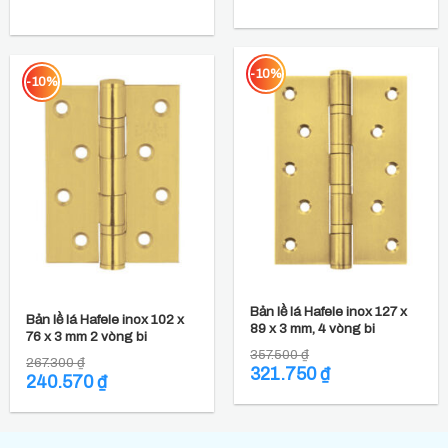
-10%
-10%
Bản lề lá Hafele inox 127 x
Bản lề lá Hafele inox 102 x
89 x 3 mm, 4 vòng bi
76 x 3 mm 2 vòng bi
357.500
₫
267.300
₫
Giá
321.750
₫
Giá
Giá
240.570
₫
Giá
gốc
hiện
gốc
hiện
là:
tại
là:
tại
357.500 ₫.
là:
267.300 ₫.
là:
321.750 ₫.
240.570 ₫.