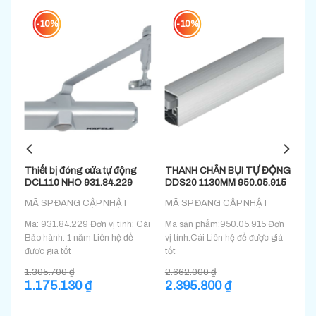
-10%
-10%
Thiết bị đóng cửa tự động
THANH CHẮN BỤI TỰ ĐỘNG
DCL110 NHO 931.84.229
DDS20 1130MM 950.05.915
MÃ SP ĐANG CẬP NHẬT
MÃ SP ĐANG CẬP NHẬT
 vị
Mã: 931.84.229 Đơn vị tính: Cái
Mã sản phẩm:950.05.915 Đơn
ốt
Bảo hành: 1 năm Liên hệ để
vị tính:Cái Liên hệ để được giá
được giá tốt
tốt
1.305.700
₫
2.662.000
₫
Giá
1.175.130
₫
Giá
Giá
2.395.800
₫
Giá
gốc
hiện
gốc
hiện
là:
tại
là:
tại
1.305.700 ₫.
là:
2.662.000 ₫.
là: