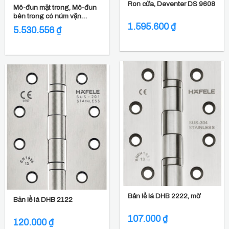
Ron cửa, Deventer DS 9608
Mô-đun mặt trong, Mô-đun
bên trong có núm vặn
DT700C và DT710
1.595.600
₫
5.530.556
₫
Bản lề lá DHB 2222, mờ
Bản lề lá DHB 2122
107.000
₫
120.000
₫