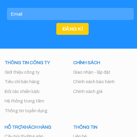
THÔNG TIN CÔNG TY
CHÍNH SÁCH
Giới thiệu công ty
Giao nhận - lắp đặt
Tiêu chí bán hàng
Chính sách bảo hành
Đối tác chiến lược
Chính sách giá
Hệ thống trung tâm
Thông tin tuyển dụng
HỖ TRỢ KHÁCH HÀNG
THÔNG TIN
Câu hỏi thường gặp
Liên hệ