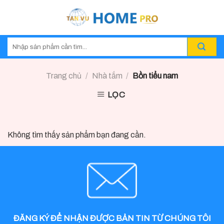
Skip
to
content
Trang chủ
/
Nhà tắm
/
Bồn tiểu nam
LỌC
Không tìm thấy sản phẩm bạn đang cần.
ĐĂNG KÝ ĐỂ NHẬN ĐƯỢC BẢN TIN TỪ CHÚNG TÔI