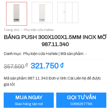
Trang chủ
/
Phụ kiện cửa Hafele
BẢNG PUSH 300X100X1.5MM INOX MỜ
987.11.340
Danh mục:
Phụ kiện cửa Hafele
|
Mã sản phẩm:
-
Giá
321.750
₫
Giá
₫
357.500
gốc
hiện
là:
tại
Mã sản phẩm:987.11.340 Đơn vị tính:Cái Liên hệ để được
357.500 ₫.
là:
giá tốt
321.750 ₫.
MUA NGAY
GỌI TƯ VẤN
Giao hàng tận nơi
0366267766