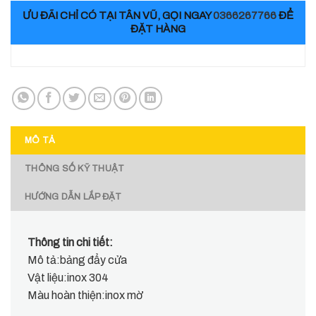
ƯU ĐÃI CHỈ CÓ TẠI TÂN VŨ, GỌI NGAY
0366267766
ĐỂ
ĐẶT HÀNG
MÔ TẢ
THÔNG SỐ KỸ THUẬT
HƯỚNG DẪN LẮP ĐẶT
Thông tin chi tiết:
Mô tả:bảng đẩy cửa
Vật liệu:inox 304
Màu hoàn thiện:inox mờ