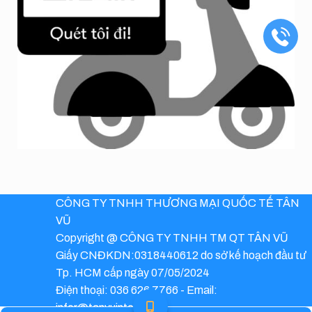
CÔNG TY TNHH THƯƠNG MẠI QUỐC TẾ TÂN
VŨ
Copyright @ CÔNG TY TNHH TM QT TÂN VŨ
Giấy CNĐKDN:0318440612 do sở kế hoạch đầu tư
Tp. HCM cấp ngày 07/05/2024
Điện thoại: 036 626 7766 - Email:
infor@tanvuinter.com