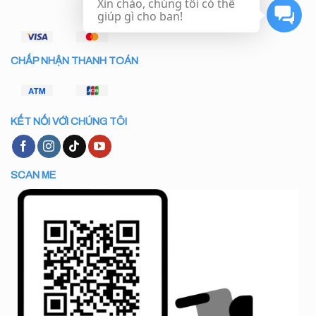
Xin chào, chúng tôi có thể
giúp gì cho ban!
CHẤP NHẬN THANH TOÁN
KẾT NỐI VỚI CHÚNG TÔI
SCAN ME