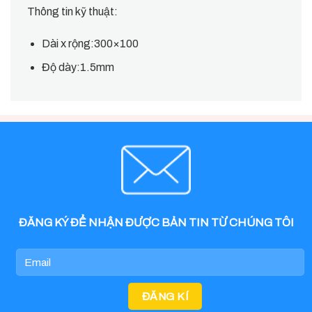
Thông tin kỹ thuật:
Dài x rộng:300×100
Độ dày:1.5mm
ĐĂNG KÝ ĐỂ NHẬN ĐƯỢC BẢN TIN TỪ CHÚNG TÔI