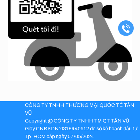
CÔNG TY TNHH THƯƠNG MẠI QUỐC TẾ TÂN
VŨ
Copyright @ CÔNG TY TNHH TM QT TÂN VŨ
Giấy CNĐKDN:0318440612 do sở kế hoạch đầu tư
Tp. HCM cấp ngày 07/05/2024