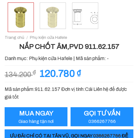
Trang chủ
/
Phụ kiện cửa Hafele
NẮP CHỐT ÂM,PVD 911.62.157
Danh mục:
Phụ kiện cửa Hafele
|
Mã sản phẩm:
-
Giá
120.780
₫
Giá
₫
134.200
gốc
hiện
là:
tại
Mã sản phẩm:911.62.157 Đơn vị tính:Cái Liên hệ để được
134.200 ₫.
là:
giá tốt
120.780 ₫.
MUA NGAY
GỌI TƯ VẤN
Giao hàng tận nơi
0366267766
ƯU ĐÃI CHỈ CÓ TẠI TÂN VŨ, GỌI NGAY
0366267766
ĐỂ