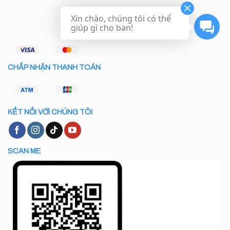
Xin chào, chúng tôi có thể
giúp gì cho ban!
CHẤP NHẬN THANH TOÁN
KẾT NỐI VỚI CHÚNG TÔI
SCAN ME