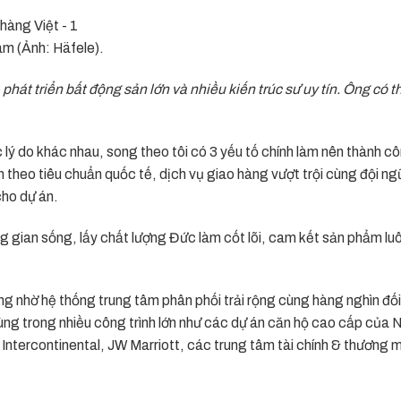
m (Ảnh: Häfele).
 phát triển bất động sản lớn và nhiều kiến trúc sư
uy tín
. Ông có t
c lý do khác nhau, song theo tôi có 3 yếu tố chính làm nên thành c
 theo tiêu chuẩn quốc tế, dịch vụ giao hàng vượt trội cùng đội n
cho dự án.
g gian sống, lấy chất lượng Đức làm cốt lõi, cam kết sản phẩm lu
g nhờ hệ thống trung tâm phân phối trải rộng cùng hàng nghìn đối
ùng trong nhiều công trình lớn như các dự án căn hộ cao cấp của 
ntercontinental, JW Marriott, các trung tâm tài chính & thương m