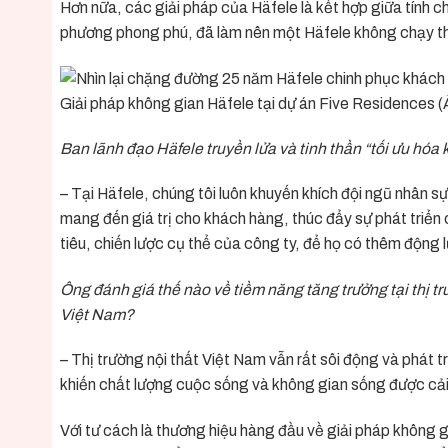
Hơn nữa, các giải pháp của Häfele là kết hợp giữa tính 
phương phong phú, đã làm nên một Häfele không chạy th
Giải pháp không gian Häfele tại dự án Five Residences (
Ban lãnh đạo Häfele truyền lửa và tinh thần “tối ưu hóa
– Tại Häfele, chúng tôi luôn khuyến khích đội ngũ nhân s
mang đến giá trị cho khách hàng, thúc đẩy sự phát triển
tiêu, chiến lược cụ thể của công ty, để họ có thêm độn
Ông đánh giá thế nào về tiềm năng tăng trưởng tại thị t
Việt Nam?
– Thị trường nội thất Việt Nam vẫn rất sôi động và phát 
khiến chất lượng cuộc sống và không gian sống được cải t
Với tư cách là thương hiệu hàng đầu về giải pháp không gi