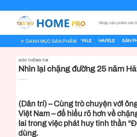
Skip
to
content
DANH MỤC SẢN PHẨM
YALE
HAFELE
SẢN P
GÓC THÔNG TIN
Nhìn lại chặng đường 25 năm Hä
(Dân trí) – Cùng trò chuyện với ô
Việt Nam – để hiểu rõ hơn về chặ
lai trong việc phát huy tinh thần “Đ
dùng.