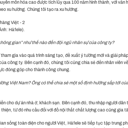
chuyên môn hóa cao được tích lũy qua 100 năm hình thành, với văn 
eo xu hướng. Chúng tôi tạo ra xu hướng.
Ảnh: Häfele).
 không gian” như thế nào đến đội ngũ nhân sự của công ty?
ự tham gia vào quá trình sáng tạo, đề xuất ý tưởng mới và giải phá
 của công ty. Bên cạnh đó, chúng tôi cũng chia sẻ đến nhân viên 
g lực đóng góp cho thành công chung.
rường Việt Nam? Ông có thể chia sẻ một số định hướng sắp tới củ
triển cho dự án nhà ở, khách sạn. Bên cạnh đó, thu nhập người dân 
hiện, từ đó nhu cầu đối với đồ nội thất chất lượng cao cũng gia t
an sống toàn diện cho người Việt, Häfele sẽ tiếp tục tập trung ph