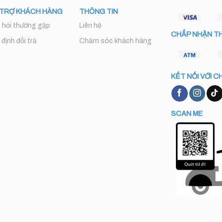
 TRỢ KHÁCH HÀNG
THÔNG TIN
 hỏi thường gặp
Liên hệ
CHẤP NHẬN T
định đổi trả
Chăm sóc khách hàng
KẾT NỐI VỚI C
SCAN ME