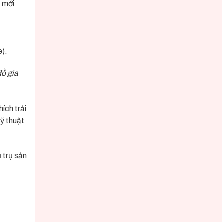
 mới
e).
đồ gia
ích trải
ỹ thuật
 trụ sản