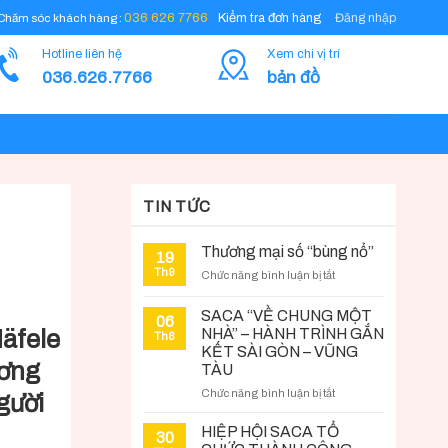
Đăng nhập
036 626 7766
Kiểm tra đơn hàng
Chăm sóc khách hàng :
Hotline liên hệ
Xem chi vị trí
036.626.7766
bản đồ
TIN TỨC
Thương mại số “bùng nổ”
19
Th9
ở
Chức năng bình luận bị tắt
Thương
mại
SACA “VỀ CHUNG MỘT
06
số
NHÀ” – HÀNH TRÌNH GẮN
Häfele
Th8
“bùng
KẾT SÀI GÒN – VŨNG
nổ”
ương
TÀU
ở
Chức năng bình luận bị tắt
người
SACA
“VỀ
HIỆP HỘI SACA TỔ
30
CHUNG