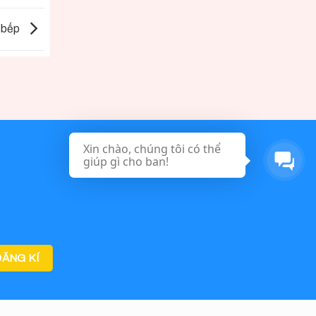
n bếp
Xin chào, chúng tôi có thể
giúp gì cho ban!