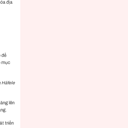
hóa địa
hộ
cho
thuê
p để
về mục
a Häfele
tăng lên
ăng.
át triển