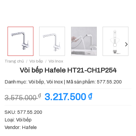
Trang chủ
/
Vòi bếp
/
Vòi Inox
Vòi bếp Hafele HT21-CH1P254
Danh mục:
Vòi bếp
,
Vòi Inox
|
Mã sản phẩm:
577.55.200
Giá
3.217.500
₫
Giá
₫
3.575.000
gốc
hiện
là:
tại
SKU: 577.55.200
3.575.000 ₫.
là:
Loại: Vòi bếp
3.217.500 ₫.
Vendor: Hafele