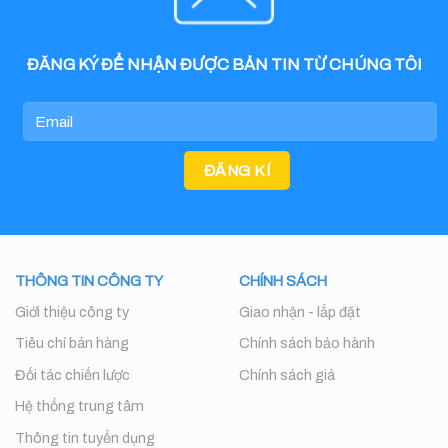
ĐĂNG KÝ ĐỂ NHẬN ĐƯỢC BẢN TIN TỪ CHÚNG TÔI
THÔNG TIN CÔNG TY
CHÍNH SÁCH
Giới thiệu công ty
Giao nhận - lắp đặt
Tiêu chí bán hàng
Chính sách bảo hành
Đối tác chiến lược
Chính sách giá
Hệ thống trung tâm
Thông tin tuyển dụng