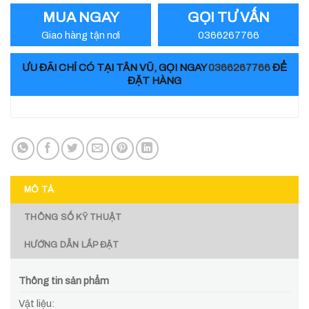
MUA NGAY
GỌI TƯ VẤN
Giao hàng tận nơi
0366267766
ƯU ĐÃI CHỈ CÓ TẠI TÂN VŨ, GỌI NGAY
0366267766
ĐỂ
ĐẶT HÀNG
MÔ TẢ
THÔNG SỐ KỸ THUẬT
HƯỚNG DẪN LẮP ĐẶT
Thông tin sản phẩm
Vật liệu: