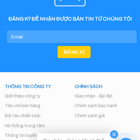
ĐĂNG KÝ ĐỂ NHẬN ĐƯỢC BẢN TIN TỪ CHÚNG TÔI
THÔNG TIN CÔNG TY
CHÍNH SÁCH
Giới thiệu công ty
Giao nhận - lắp đặt
Tiêu chí bán hàng
Chính sách bảo hành
Đối tác chiến lược
Chính sách giá
Hệ thống trung tâm
Thông tin tuyển dụng