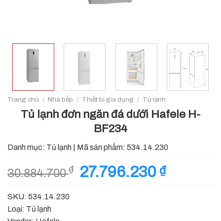
Trang chủ
/
Nhà bếp
/
Thiết bị gia dụng
/
Tủ lạnh
Tủ lạnh đơn ngăn đá dưới Hafele H-
BF234
Danh mục:
Tủ lạnh
|
Mã sản phẩm:
534.14.230
Giá
27.796.230
₫
Giá
₫
30.884.700
gốc
hiện
là:
tại
SKU: 534.14.230
30.884.700 ₫.
là:
Loại: Tủ lạnh
27.796.230