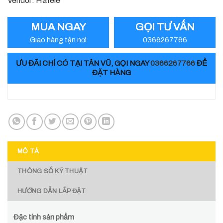
Vendor: Hafele
MUA NGAY
GỌI TƯ VẤN
Giao hàng tận nơi
0366267766
ƯU ĐÃI CHỈ CÓ TẠI TÂN VŨ, GỌI NGAY
0366267766
ĐỂ
ĐẶT HÀNG
MÔ TẢ
THÔNG SỐ KỸ THUẬT
HƯỚNG DẪN LẮP ĐẶT
Đặc tính sản phẩm