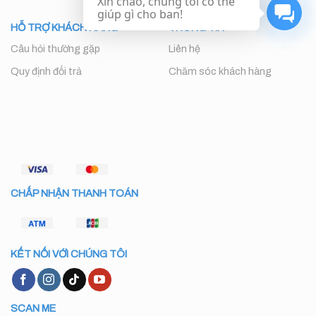
Xin chào, chúng tôi có thể
giúp gì cho ban!
HỖ TRỢ KHÁCH HÀNG
THÔNG TIN
Câu hỏi thường gặp
Liên hệ
Quy định đổi trả
Chăm sóc khách hàng
CHẤP NHẬN THANH TOÁN
KẾT NỐI VỚI CHÚNG TÔI
SCAN ME