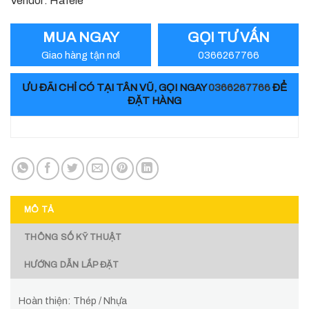
Vendor: Hafele
MUA NGAY
GỌI TƯ VẤN
Giao hàng tận nơi
0366267766
ƯU ĐÃI CHỈ CÓ TẠI TÂN VŨ, GỌI NGAY
0366267766
ĐỂ
ĐẶT HÀNG
MÔ TẢ
THÔNG SỐ KỸ THUẬT
HƯỚNG DẪN LẮP ĐẶT
Hoàn thiện: Thép / Nhựa