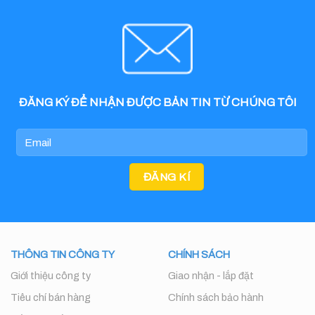
ĐĂNG KÝ ĐỂ NHẬN ĐƯỢC BẢN TIN TỪ CHÚNG TÔI
THÔNG TIN CÔNG TY
CHÍNH SÁCH
Giới thiệu công ty
Giao nhận - lắp đặt
Tiêu chí bán hàng
Chính sách bảo hành