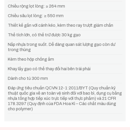
Chiều rộng lọt lòng: ≥ 264 mm
Chiều sâu lọt lòng: ≥ 550 mm
Thiết kế gắn với cánh kéo, kèm theo ray trượt giảm chấn
Thể tích lớn, có thể trữ được 30 kg gạo
Nắp nhựa trong suốt. Dễ dàng quan sát lượng gạo còn dư
trong thùng
Kèm theo hộp chống ẩm
Khay lấy gạo có thể thay đổi hai bên trái phải
Dành cho tủ 300 mm
Đáp ứng tiêu chuẩn QCVN 12-1:2011/BYT (Quy chuẩn kỹ
thuật quốc gia về an toàn vệ sinh đối với bao bì, dụng cụ bằng
nhựa tổng hợp tiếp xúc trực tiếp với thực phẩm) và 21 CFR
178.3297 (Quy định của FDA Hoa Kì – Các chất màu dùng
cho polymer)