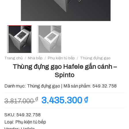
Trang chủ
/
Nhà bếp
/
Phụ kiện tủ bếp
/
Thùng đựng gạo
Thùng đựng gạo Hafele gắn cánh –
Spinto
Danh mục:
Thùng đựng gạo
|
Mã sản phẩm:
549.32.758
Giá
3.435.300
₫
Giá
₫
3.817.000
gốc
hiện
là:
tại
SKU: 549.32.758
3.817.000 ₫.
là:
Loại: Phụ kiện tủ bếp
3.435.300 ₫.