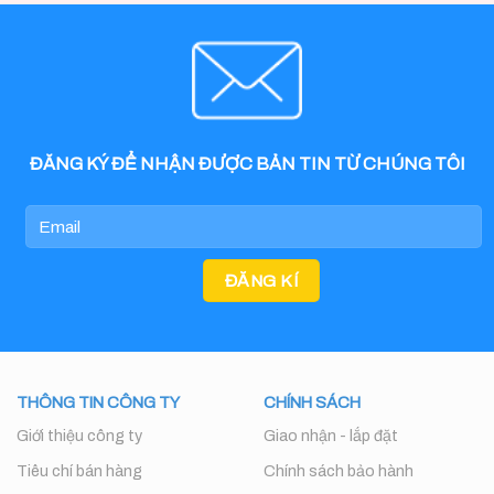
ĐĂNG KÝ ĐỂ NHẬN ĐƯỢC BẢN TIN TỪ CHÚNG TÔI
THÔNG TIN CÔNG TY
CHÍNH SÁCH
Giới thiệu công ty
Giao nhận - lắp đặt
Tiêu chí bán hàng
Chính sách bảo hành