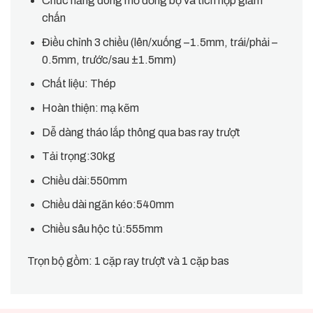
Chức năng đóng mở đồng bộ và tích hợp giảm
chấn
Điều chỉnh 3 chiều (lên/xuống –1.5mm, trái/phải –
0.5mm, trước/sau
±
1.5mm)
Chất liệu: Thép
Hoàn thiện: mạ kẽm
Dễ dàng tháo lắp thông qua bas ray trượt
Tải trọng:30kg
Chiều dài:550mm
Chiều dài ngăn kéo:540mm
Chiều sâu hộc tủ:555mm
Trọn bộ gồm:
1 cặp ray trượt và 1 cặp bas