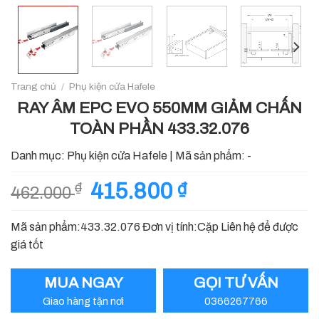
Trang chủ
/
Phụ kiện cửa Hafele
RAY ÂM EPC EVO 550MM GIẢM CHẤN
TOÀN PHẦN 433.32.076
Danh mục:
Phụ kiện cửa Hafele
|
Mã sản phẩm:
-
Giá
415.800
₫
Giá
₫
462.000
gốc
hiện
là:
tại
Mã sản phẩm:433.32.076 Đơn vị tính:Cặp Liên hệ để được
462.000 ₫.
là:
giá tốt
415.800 ₫.
MUA NGAY
GỌI TƯ VẤN
Giao hàng tận nơi
0366267766