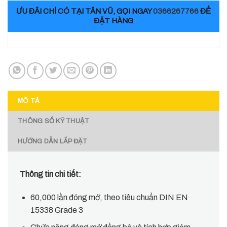
ƯU ĐÃI CHỈ CÓ TẠI TÂN VŨ, GỌI NGAY
0366267766
ĐỂ
ĐẶT HÀNG
MÔ TẢ
THÔNG SỐ KỸ THUẬT
HƯỚNG DẪN LẮP ĐẶT
Thông tin chi tiết:
60,000 lần đóng mở, theo tiêu chuẩn DIN EN
15338 Grade 3