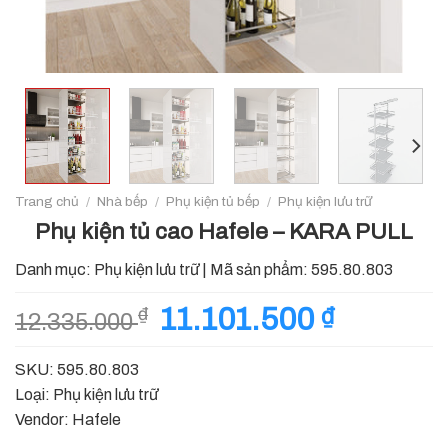
Trang chủ
/
Nhà bếp
/
Phụ kiện tủ bếp
/
Phụ kiện lưu trữ
Phụ kiện tủ cao Hafele – KARA PULL
Danh mục:
Phụ kiện lưu trữ
|
Mã sản phẩm:
595.80.803
Giá
11.101.500
₫
Giá
₫
12.335.000
gốc
hiện
là:
tại
SKU: 595.80.803
12.335.000 ₫.
là:
Loại: Phụ kiện lưu trữ
11.101.500
Vendor: Hafele