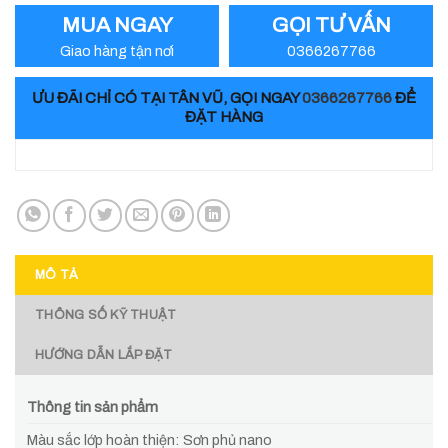
MUA NGAY
GỌI TƯ VẤN
Giao hàng tận nơi
0366267766
ƯU ĐÃI CHỈ CÓ TẠI TÂN VŨ, GỌI NGAY
0366267766
ĐỂ
ĐẶT HÀNG
MÔ TẢ
THÔNG SỐ KỸ THUẬT
HƯỚNG DẪN LẮP ĐẶT
Thông tin sản phẩm
Màu sắc lớp hoàn thiện: Sơn phủ nano