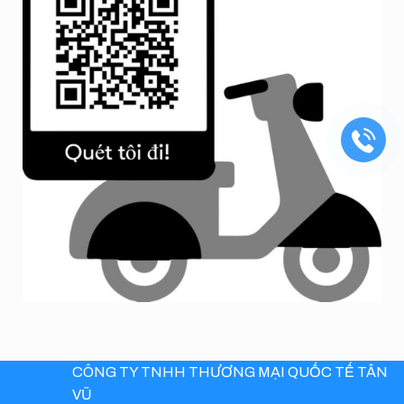
CÔNG TY TNHH THƯƠNG MẠI QUỐC TẾ TÂN
VŨ