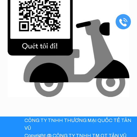
CÔNG TY TNHH THƯƠNG MẠI QUỐC TẾ TÂN
VŨ
Copyright @ CÔNG TY TNHH TM QT TÂN VŨ