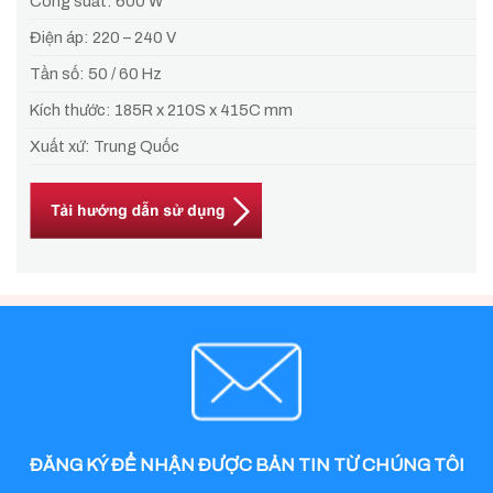
Công suất: 600 W
Điện áp: 220 – 240 V
Tần số: 50 / 60 Hz
Kích thước: 185R x 210S x 415C mm
Xuất xứ: Trung Quốc
ĐĂNG KÝ ĐỂ NHẬN ĐƯỢC BẢN TIN TỪ CHÚNG TÔI