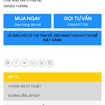
Loại:Máy xay & máy ép
1.622.700 ₫.
Vendor:Hafele
MUA NGAY
GỌI TƯ VẤN
Giao hàng tận nơi
0366267766
ƯU ĐÃI CHỈ CÓ TẠI TÂN VŨ, GỌI NGAY
0366267766
ĐỂ
ĐẶT HÀNG
MÔ TẢ
THÔNG SỐ KỸ THUẬT
HƯỚNG DẪN LẮP ĐẶT