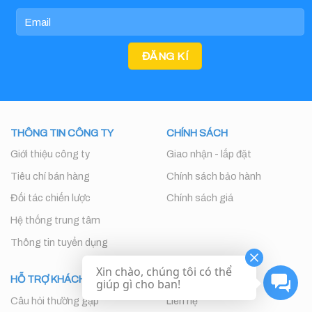
THÔNG TIN CÔNG TY
CHÍNH SÁCH
Giới thiệu công ty
Giao nhận - lắp đặt
Tiêu chí bán hàng
Chính sách bảo hành
Đối tác chiến lược
Chính sách giá
Hệ thống trung tâm
Thông tin tuyển dụng
Xin chào, chúng tôi có thể
HỖ TRỢ KHÁCH HÀNG
THÔNG TIN
giúp gì cho ban!
Câu hỏi thường gặp
Liên hệ