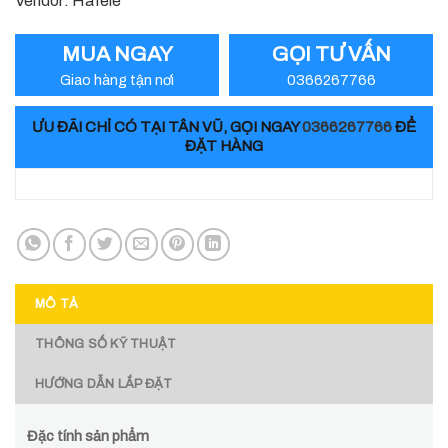
Vendor: Hafele
MUA NGAY
GỌI TƯ VẤN
Giao hàng tận nơi
0366267766
ƯU ĐÃI CHỈ CÓ TẠI TÂN VŨ, GỌI NGAY
0366267766
ĐỂ
ĐẶT HÀNG
MÔ TẢ
THÔNG SỐ KỸ THUẬT
HƯỚNG DẪN LẮP ĐẶT
Đặc tính sản phẩm