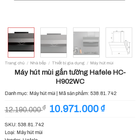
Trang chủ
/
Nhà bếp
/
Thiết bị gia dụng
/
Máy hút mùi
Máy hút mùi gắn tường Hafele HC-
H902WC
Danh mục:
Máy hút mùi
|
Mã sản phẩm:
538.81.742
Giá
10.971.000
₫
Giá
₫
12.190.000
gốc
hiện
là:
tại
SKU: 538.81.742
12.190.000 ₫.
là:
Loại: Máy hút mùi
10.971.000