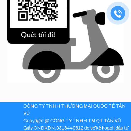
CÔNG TY TNHH THƯƠNG MẠI QUỐC TẾ TÂN
VŨ
Copyright @ CÔNG TY TNHH TM QT TÂN VŨ
Giấy CNĐKDN:0318440612 do sở kế hoạch đầu tư