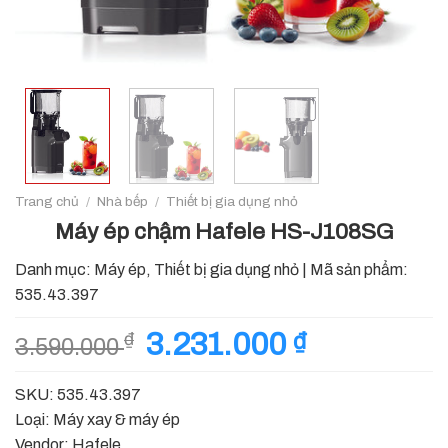
Trang chủ
/
Nhà bếp
/
Thiết bị gia dụng nhỏ
Máy ép chậm Hafele HS-J108SG
Danh mục:
Máy ép
,
Thiết bị gia dụng nhỏ
|
Mã sản phẩm:
535.43.397
Giá
3.231.000
₫
Giá
₫
3.590.000
gốc
hiện
là:
tại
SKU: 535.43.397
3.590.000 ₫.
là:
Loại: Máy xay & máy ép
3.231.000 ₫.
Vendor: Hafele