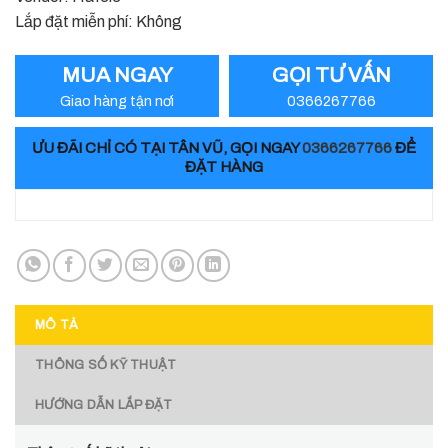
Lắp đặt miễn phí: Không
MUA NGAY
GỌI TƯ VẤN
Giao hàng tận nơi
0366267766
ƯU ĐÃI CHỈ CÓ TẠI TÂN VŨ, GỌI NGAY
0366267766
ĐỂ
ĐẶT HÀNG
MÔ TẢ
THÔNG SỐ KỸ THUẬT
HƯỚNG DẪN LẮP ĐẶT