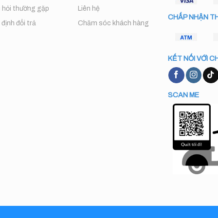
 hỏi thường gặp
Liên hệ
CHẤP NHẬN T
định đổi trả
Chăm sóc khách hàng
KẾT NỐI VỚI C
SCAN ME