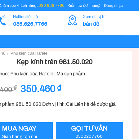
Đăng nhập
036 626 7766
Kiểm tra đơn hàng
Chăm sóc khách hàng :
Hotline liên hệ
Xem chi vị trí
036.626.7766
bản đồ
chủ
/
Phụ kiện cửa Hafele
Kẹp kính trên 981.50.020
mục:
Phụ kiện cửa Hafele
|
Mã sản phẩm:
-
Giá
Giá
350.460
₫
₫
.400
gốc
hiện
là:
tại
 phẩm:981.50.020 Đơn vị tính:Cái Liên hệ để được giá
389.400 ₫.
là:
350.460 ₫.
MUA NGAY
GỌI TƯ VẤN
Giao hàng tận nơi
0366267766