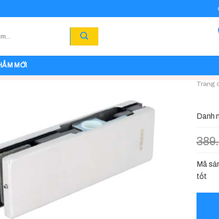
HẨM MỚI
Trang 
Danh 
389
Mã sản
tốt