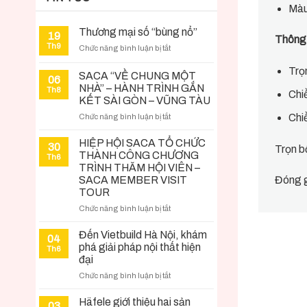
Màu
Thương mại số “bùng nổ”
19
Thông 
Th9
ở
Chức năng bình luận bị tắt
Thương
Trọ
mại
SACA “VỀ CHUNG MỘT
06
số
NHÀ” – HÀNH TRÌNH GẮN
Th8
Chi
“bùng
KẾT SÀI GÒN – VŨNG TÀU
nổ”
ở
Chi
Chức năng bình luận bị tắt
SACA
“VỀ
HIỆP HỘI SACA TỔ CHỨC
30
Trọn b
CHUNG
THÀNH CÔNG CHƯƠNG
Th6
MỘT
TRÌNH THĂM HỘI VIÊN –
NHÀ”
SACA MEMBER VISIT
Đóng g
–
TOUR
HÀNH
ở
Chức năng bình luận bị tắt
TRÌNH
HIỆP
GẮN
HỘI
KẾT
Đến Vietbuild Hà Nội, khám
04
SACA
SÀI
phá giải pháp nội thất hiện
Th6
TỔ
GÒN
đại
CHỨC
–
ở
Chức năng bình luận bị tắt
THÀNH
VŨNG
Đến
CÔNG
TÀU
Vietbuild
Häfele giới thiệu hai sản
CHƯƠNG
03