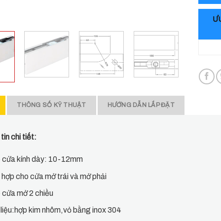
ƯU
THÔNG SỐ KỸ THUẬT
HƯỚNG DẪN LẮP ĐẶT
in chi tiết:
 cửa kính dày: 10-12mm
 hợp cho cửa mở trái và mở phải
 cửa mở 2 chiều
 liệu:hợp kim nhôm,vỏ bằng inox 304