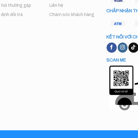
 hỏi thường gặp
Liên hệ
CHẤP NHẬN T
định đổi trả
Chăm sóc khách hàng
KẾT NỐI VỚI C
SCAN ME