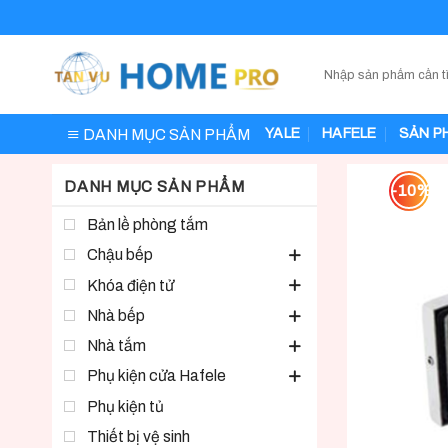
Skip
to
content
DANH MỤC SẢN PHẨM
YALE
HAFELE
SẢN P
DANH MỤC SẢN PHẨM
-10%
Bản lề phòng tắm
Chậu bếp
Khóa điện tử
Nhà bếp
Nhà tắm
Phụ kiện cửa Hafele
Phụ kiện tủ
Thiết bị vệ sinh