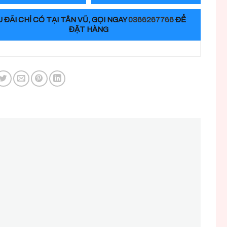
 ĐÃI CHỈ CÓ TẠI TÂN VŨ, GỌI NGAY
0366267766
ĐỂ
ĐẶT HÀNG