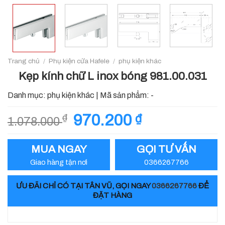
Trang chủ
/
Phụ kiện cửa Hafele
/
phụ kiện khác
Kẹp kính chữ L inox bóng 981.00.031
Danh mục:
phụ kiện khác
|
Mã sản phẩm:
-
Giá
970.200
₫
Giá
₫
1.078.000
gốc
hiện
là:
tại
MUA NGAY
GỌI TƯ VẤN
1.078.000 ₫.
là:
Giao hàng tận nơi
0366267766
970.200 ₫.
ƯU ĐÃI CHỈ CÓ TẠI TÂN VŨ, GỌI NGAY
0366267766
ĐỂ
ĐẶT HÀNG