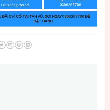
Giao hàng tận nơi
0366267766
 ĐÃI CHỈ CÓ TẠI TÂN VŨ, GỌI NGAY
0366267766
ĐỂ
ĐẶT HÀNG