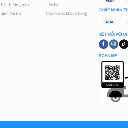
 hỏi thường gặp
Liên hệ
CHẤP NHẬN T
định đổi trả
Chăm sóc khách hàng
KẾT NỐI VỚI C
SCAN ME