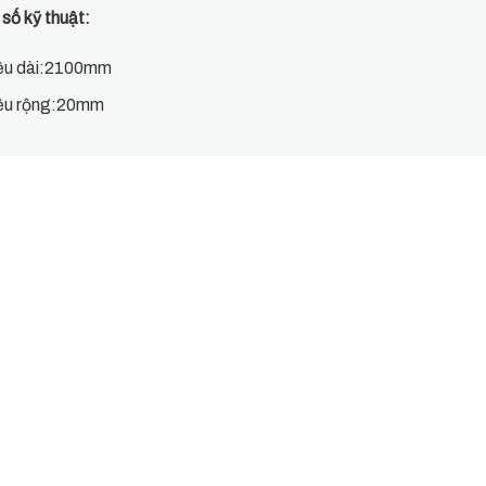
số kỹ thuật:
ều dài:2100mm
ều rộng:20mm