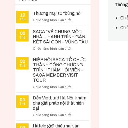
Thông 
Thương mại số “bùng nổ”
19
Chi
Th9
ở
Chức năng bình luận bị tắt
Thương
Chi
mại
SACA “VỀ CHUNG MỘT
06
số
NHÀ” – HÀNH TRÌNH GẮN
Th8
“bùng
KẾT SÀI GÒN – VŨNG TÀU
nổ”
ở
Chức năng bình luận bị tắt
SACA
“VỀ
HIỆP HỘI SACA TỔ CHỨC
30
CHUNG
THÀNH CÔNG CHƯƠNG
Th6
MỘT
TRÌNH THĂM HỘI VIÊN –
NHÀ”
SACA MEMBER VISIT
–
TOUR
HÀNH
ở
Chức năng bình luận bị tắt
TRÌNH
HIỆP
GẮN
HỘI
KẾT
Đến Vietbuild Hà Nội, khám
04
SACA
SÀI
phá giải pháp nội thất hiện
Th6
TỔ
GÒN
đại
CHỨC
–
ở
Chức năng bình luận bị tắt
THÀNH
VŨNG
Đến
CÔNG
TÀU
Vietbuild
Häfele giới thiệu hai sản
CHƯƠNG
03