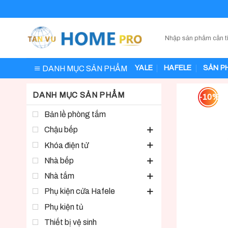
Skip
to
content
DANH MỤC SẢN PHẨM
YALE
HAFELE
SẢN P
DANH MỤC SẢN PHẨM
-10%
Bản lề phòng tắm
Chậu bếp
Khóa điện tử
Nhà bếp
Nhà tắm
Phụ kiện cửa Hafele
Phụ kiện tủ
Thiết bị vệ sinh