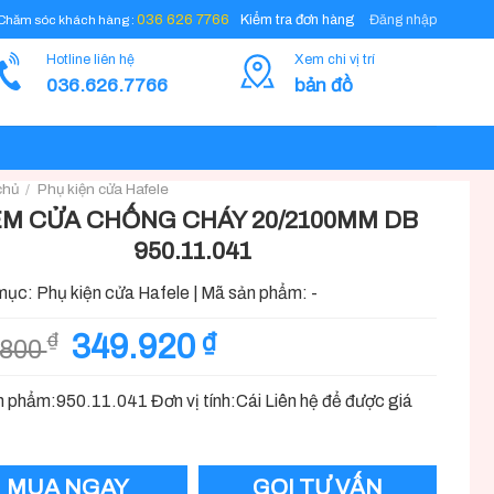
Đăng nhập
036 626 7766
Kiểm tra đơn hàng
Chăm sóc khách hàng :
Hotline liên hệ
Xem chi vị trí
036.626.7766
bản đồ
chủ
/
Phụ kiện cửa Hafele
M CỬA CHỐNG CHÁY 20/2100MM DB
950.11.041
mục:
Phụ kiện cửa Hafele
|
Mã sản phẩm:
-
Giá
Giá
349.920
₫
₫
.800
gốc
hiện
là:
tại
 phẩm:950.11.041 Đơn vị tính:Cái Liên hệ để được giá
388.800 ₫.
là:
349.920 ₫.
MUA NGAY
GỌI TƯ VẤN