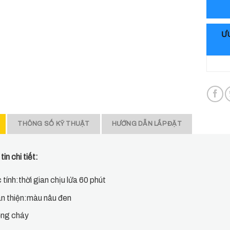
ƯU
THÔNG SỐ KỸ THUẬT
HƯỚNG DẪN LẮP ĐẶT
in chi tiết:
 tính:thời gian chịu lửa 60 phút
n thiện:màu nâu đen
ng cháy