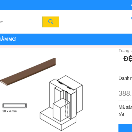
HẨM MỚI
Trang 
ĐỆ
Danh 
388
Mã sản
tốt