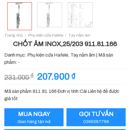
Trang chủ
/
Phụ kiện cửa Hafele
/
Tay nắm âm
CHỐT ÂM INOX,25/203 911.81.166
Danh mục:
Phụ kiện cửa Hafele
,
Tay nắm âm
|
Mã sản
phẩm:
-
Giá
207.900
₫
Giá
₫
231.000
gốc
hiện
là:
tại
Mã sản phẩm:911.81.166 Đơn vị tính:Cái Liên hệ để được
231.000 ₫.
là:
giá tốt
207.900 ₫.
MUA NGAY
GỌI TƯ VẤN
Giao hàng tận nơi
0366267766