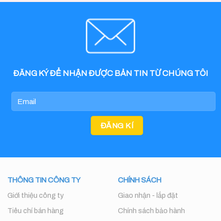
ĐĂNG KÝ ĐỂ NHẬN ĐƯỢC BẢN TIN TỪ CHÚNG TÔI
THÔNG TIN CÔNG TY
CHÍNH SÁCH
Giới thiệu công ty
Giao nhận - lắp đặt
Tiêu chí bán hàng
Chính sách bảo hành