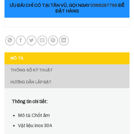
ƯU ĐÃI CHỈ CÓ TẠI TÂN VŨ, GỌI NGAY
0366267766
ĐỂ
ĐẶT HÀNG
MÔ TẢ
THÔNG SỐ KỸ THUẬT
HƯỚNG DẪN LẮP ĐẶT
Thông tin chi tiết:
Mô tả:Chốt âm
Vật liệu:inox 304