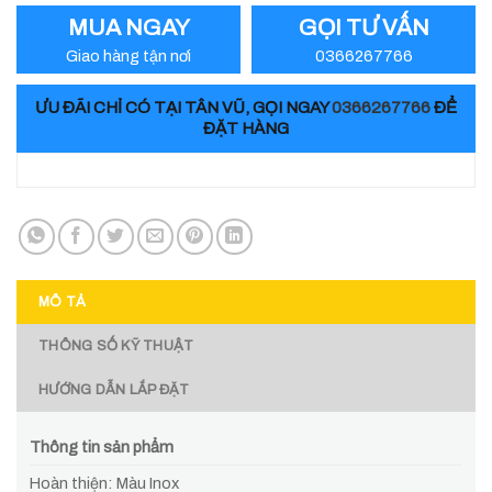
MUA NGAY
GỌI TƯ VẤN
Giao hàng tận nơi
0366267766
ƯU ĐÃI CHỈ CÓ TẠI TÂN VŨ, GỌI NGAY
0366267766
ĐỂ
ĐẶT HÀNG
MÔ TẢ
THÔNG SỐ KỸ THUẬT
HƯỚNG DẪN LẮP ĐẶT
Thông tin sản phẩm
Hoàn thiện: Màu Inox