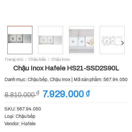
Trang chủ
/
Chậu bếp
/
Chậu Inox
Chậu Inox Hafele HS21-SSD2S90L
Danh mục:
Chậu bếp
,
Chậu Inox
|
Mã sản phẩm:
567.94.050
Giá
7.929.000
₫
Giá
₫
8.810.000
gốc
hiện
là:
tại
SKU: 567.94.050
8.810.000 ₫.
là:
Loại: Chậu bếp
7.929.000 ₫.
Vendor: Hafele