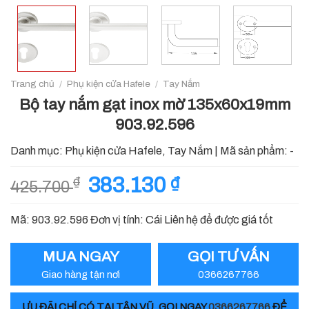
Trang chủ
/
Phụ kiện cửa Hafele
/
Tay Nắm
Bộ tay nắm gạt inox mờ 135x60x19mm
903.92.596
Danh mục:
Phụ kiện cửa Hafele
,
Tay Nắm
|
Mã sản phẩm:
-
Giá
383.130
₫
Giá
₫
425.700
gốc
hiện
là:
tại
Mã: 903.92.596 Đơn vị tính: Cái Liên hệ để được giá tốt
425.700 ₫.
là:
383.130 ₫.
MUA NGAY
GỌI TƯ VẤN
Giao hàng tận nơi
0366267766
ƯU ĐÃI CHỈ CÓ TẠI TÂN VŨ, GỌI NGAY
0366267766
ĐỂ