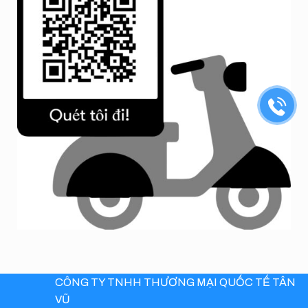
CÔNG TY TNHH THƯƠNG MẠI QUỐC TẾ TÂN
VŨ