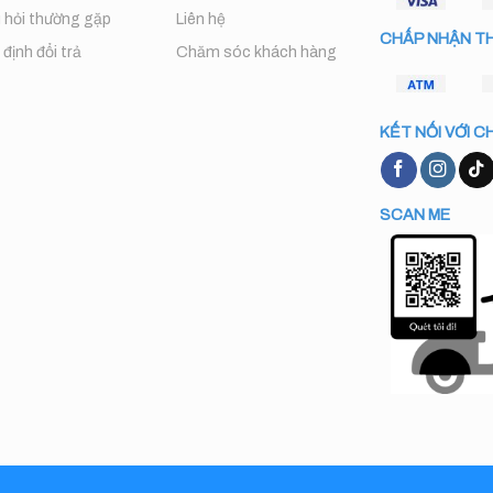
 hỏi thường gặp
Liên hệ
CHẤP NHẬN T
định đổi trả
Chăm sóc khách hàng
KẾT NỐI VỚI C
SCAN ME