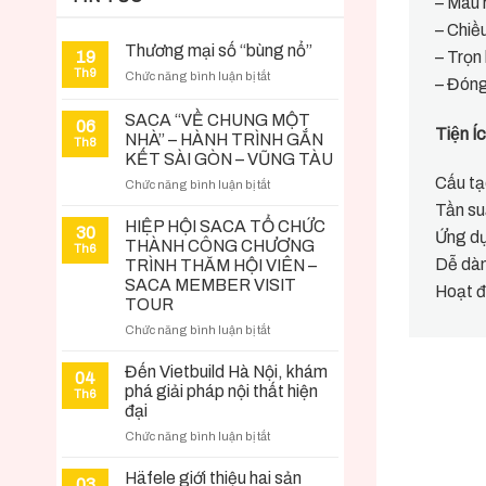
– Màu 
– Chiề
Thương mại số “bùng nổ”
19
– Trọn
Th9
ở
Chức năng bình luận bị tắt
– Đóng
Thương
mại
SACA “VỀ CHUNG MỘT
06
số
Tiện I
NHÀ” – HÀNH TRÌNH GẮN
Th8
“bùng
KẾT SÀI GÒN – VŨNG TÀU
nổ”
Cấu ta
ở
Chức năng bình luận bị tắt
SACA
Tần su
“VỀ
HIỆP HỘI SACA TỔ CHỨC
30
Ứng du
CHUNG
THÀNH CÔNG CHƯƠNG
Th6
MỘT
Dễ dàn
TRÌNH THĂM HỘI VIÊN –
NHÀ”
SACA MEMBER VISIT
Hoạt đ
–
TOUR
HÀNH
ở
Chức năng bình luận bị tắt
TRÌNH
HIỆP
GẮN
HỘI
KẾT
Đến Vietbuild Hà Nội, khám
04
SACA
SÀI
phá giải pháp nội thất hiện
Th6
TỔ
GÒN
đại
CHỨC
–
ở
Chức năng bình luận bị tắt
THÀNH
VŨNG
Đến
CÔNG
TÀU
Vietbuild
Häfele giới thiệu hai sản
CHƯƠNG
03