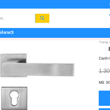
HẨM MỚI
Trang 
Danh 
1.3
Mã: 90