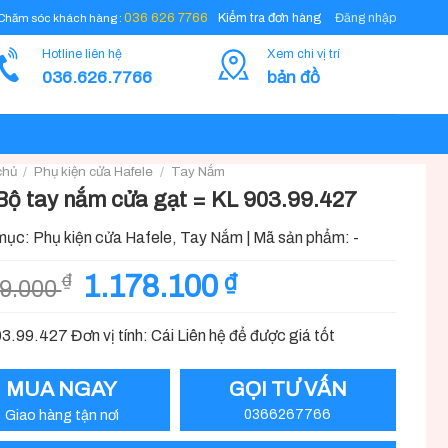
Đăng nhập
036 626 7766
Kiểm tra đơn hàng
Chăm sóc khách hàng :
Hotline liên hệ
Xem chi vị trí
036.626.7766
bản đồ
chủ
/
Phụ kiện cửa Hafele
/
Tay Nắm
Bộ tay nắm cửa gạt = KL 903.99.427
mục:
Phụ kiện cửa Hafele
,
Tay Nắm
|
Mã sản phẩm:
-
Giá
Giá
1.178.100
₫
₫
09.000
gốc
hiện
là:
tại
3.99.427 Đơn vị tính: Cái Liên hệ để được giá tốt
1.309.000 ₫.
là:
1.178.100 ₫.
MUA NGAY
GỌI TƯ VẤN
Giao hàng tận nơi
0366267766