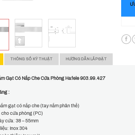
ƯU
THÔNG SỐ KỸ THUẬT
HƯỚNG DẪN LẮP ĐẶT
́m Gạt Có Nắp Che Cửa Phòng Hafele 903.99.427
ăng :
ắm gạt có nắp che (tay nắm phân thể)
h cho cửa phòng (PC)
dày cửa: 38 – 55mm
 liệu: Inox 304