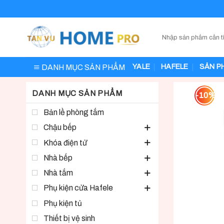
Skip
to
content
DANH MỤC SẢN PHẨM
YALE
HAFELE
SẢN P
DANH MỤC SẢN PHẨM
-10%
Bản lề phòng tắm
Chậu bếp
Khóa điện tử
Nhà bếp
Nhà tắm
Phụ kiện cửa Hafele
Phụ kiện tủ
Thiết bị vệ sinh