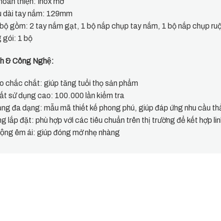
hoàn thiện: Inox mờ
u dài tay nắm: 129mm
 bộ gồm:
2 tay nắm gạt, 1 bộ nắp chụp tay nắm, 1 bộ nắp chụp ru
 gói: 1 bộ
́ch & Công Nghệ:
̣o chắc chắt: giúp tăng tuổi thọ sản phẩm
ất sử dụng cao: 100.000 lần kiểm tra
̣ng đa dạng: mẫu mã thiết kế phong phú, giúp đáp ứng nhu cầu th
g lắp đặt: phù hợp với các tiêu chuẩn trên thị trường để kết hợp l
ộng êm ái: giúp đóng mở nhẹ nhàng