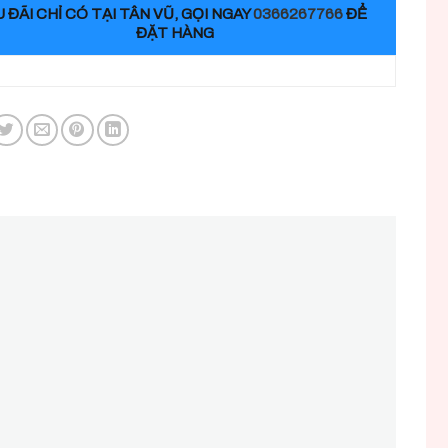
 ĐÃI CHỈ CÓ TẠI TÂN VŨ, GỌI NGAY
0366267766
ĐỂ
ĐẶT HÀNG