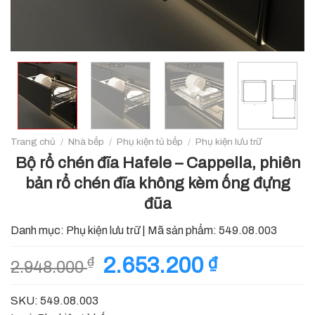
Trang chủ
/
Nhà bếp
/
Phụ kiện tủ bếp
/
Phụ kiện lưu trữ
Bộ rổ chén đĩa Hafele – Cappella, phiên
bản rổ chén đĩa không kèm ống đựng
đũa
Danh mục:
Phụ kiện lưu trữ
|
Mã sản phẩm:
549.08.003
Giá
2.653.200
₫
Giá
₫
2.948.000
gốc
hiện
là:
tại
SKU: 549.08.003
2.948.000 ₫.
là: