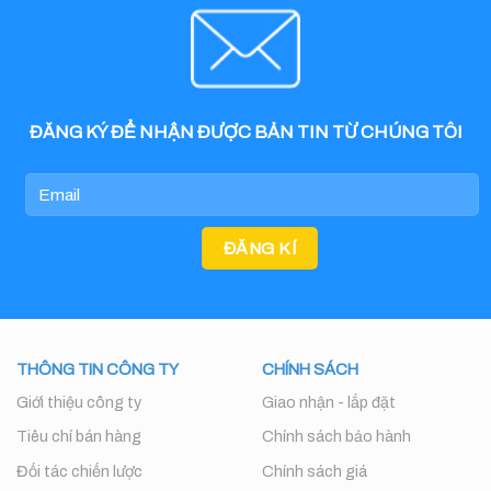
ĐĂNG KÝ ĐỂ NHẬN ĐƯỢC BẢN TIN TỪ CHÚNG TÔI
THÔNG TIN CÔNG TY
CHÍNH SÁCH
Giới thiệu công ty
Giao nhận - lắp đặt
Tiêu chí bán hàng
Chính sách bảo hành
Đối tác chiến lược
Chính sách giá