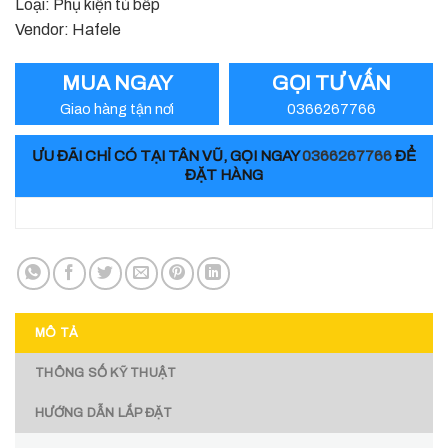
Loại: Phụ kiện tủ bếp
2.653.200 ₫.
Vendor: Hafele
MUA NGAY
GỌI TƯ VẤN
Giao hàng tận nơi
0366267766
ƯU ĐÃI CHỈ CÓ TẠI TÂN VŨ, GỌI NGAY
0366267766
ĐỂ
ĐẶT HÀNG
MÔ TẢ
THÔNG SỐ KỸ THUẬT
HƯỚNG DẪN LẮP ĐẶT