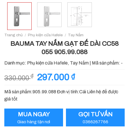
Trang chủ
/
Phụ kiện cửa Hafele
/
Tay Nắm
BAUMA TAY NẮM GẠT ĐẾ DÀI CC58
055 905.99.088
Danh mục:
Phụ kiện cửa Hafele
,
Tay Nắm
|
Mã sản phẩm:
-
Giá
297.000
₫
Giá
₫
330.000
gốc
hiện
là:
tại
Mã sản phẩm:905.99.088 Đơn vị tính:Cái Liên hệ để được
330.000 ₫.
là:
giá tốt
297.000 ₫.
MUA NGAY
GỌI TƯ VẤN
Giao hàng tận nơi
0366267766