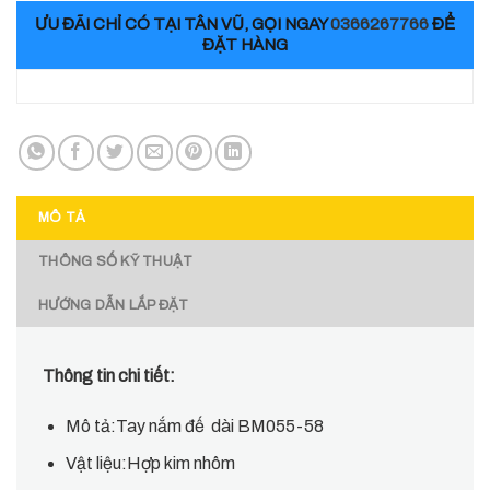
ƯU ĐÃI CHỈ CÓ TẠI TÂN VŨ, GỌI NGAY
0366267766
ĐỂ
ĐẶT HÀNG
MÔ TẢ
THÔNG SỐ KỸ THUẬT
HƯỚNG DẪN LẮP ĐẶT
Thông tin chi tiết:
Mô tả:Tay nắm đế dài BM055-58
Vật liệu:Hợp kim nhôm