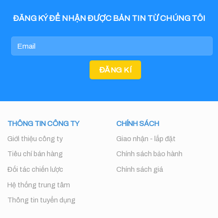
ĐĂNG KÝ ĐỂ NHẬN ĐƯỢC BẢN TIN TỪ CHÚNG TÔI
THÔNG TIN CÔNG TY
CHÍNH SÁCH
Giới thiệu công ty
Giao nhận - lắp đặt
Tiêu chí bán hàng
Chính sách bảo hành
Đối tác chiến lược
Chính sách giá
Hệ thống trung tâm
Thông tin tuyển dụng