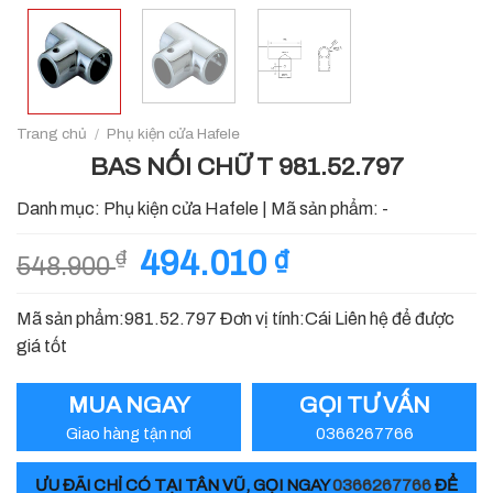
Trang chủ
/
Phụ kiện cửa Hafele
BAS NỐI CHỮ T 981.52.797
Danh mục:
Phụ kiện cửa Hafele
|
Mã sản phẩm:
-
Giá
494.010
₫
Giá
₫
548.900
gốc
hiện
là:
tại
Mã sản phẩm:981.52.797 Đơn vị tính:Cái Liên hệ để được
548.900 ₫.
là:
giá tốt
494.010 ₫.
MUA NGAY
GỌI TƯ VẤN
Giao hàng tận nơi
0366267766
ƯU ĐÃI CHỈ CÓ TẠI TÂN VŨ, GỌI NGAY
0366267766
ĐỂ