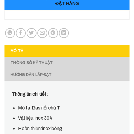
ĐẶT HÀNG
MÔ TẢ
THÔNG SỐ KỸ THUẬT
HƯỚNG DẪN LẮP ĐẶT
Thông tin chi tiết:
Mô tả:Bas nối chữ T
Vật liệu:inox 304
Hoàn thiện:inox bóng