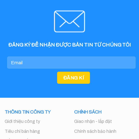
ĐĂNG KÝ ĐỂ NHẬN ĐƯỢC BẢN TIN TỪ CHÚNG TÔI
THÔNG TIN CÔNG TY
CHÍNH SÁCH
Giới thiệu công ty
Giao nhận - lắp đặt
Tiêu chí bán hàng
Chính sách bảo hành