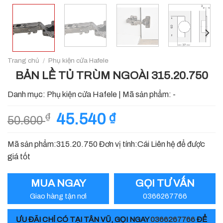
Trang chủ
/
Phụ kiện cửa Hafele
BẢN LỀ TỦ TRÙM NGOÀI 315.20.750
Danh mục:
Phụ kiện cửa Hafele
|
Mã sản phẩm:
-
Giá
45.540
₫
Giá
₫
50.600
gốc
hiện
là:
tại
Mã sản phẩm:315.20.750 Đơn vị tính:Cái Liên hệ để được
50.600 ₫.
là:
giá tốt
45.540 ₫.
MUA NGAY
GỌI TƯ VẤN
Giao hàng tận nơi
0366267766
ƯU ĐÃI CHỈ CÓ TẠI TÂN VŨ, GỌI NGAY
0366267766
ĐỂ