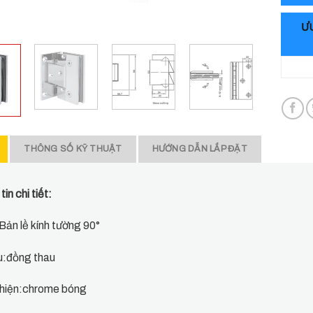
ƯU
THÔNG SỐ KỸ THUẬT
HƯỚNG DẪN LẮP ĐẶT
in chi tiết:
Bản lề kính tường 90°
ệu:đồng thau
hiện:chrome bóng