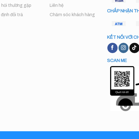
 hỏi thường gặp
Liên hệ
CHẤP NHẬN T
định đổi trả
Chăm sóc khách hàng
KẾT NỐI VỚI C
SCAN ME