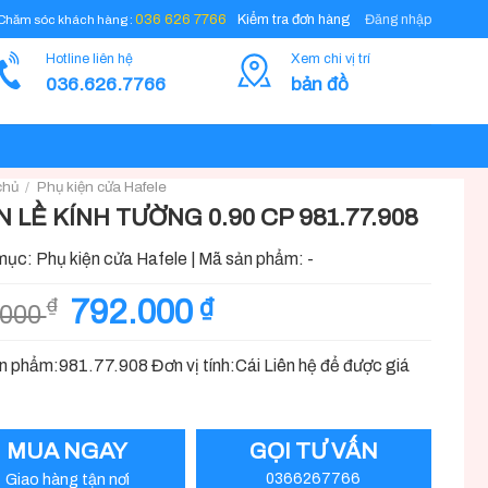
Đăng nhập
036 626 7766
Kiểm tra đơn hàng
Chăm sóc khách hàng :
Hotline liên hệ
Xem chi vị trí
036.626.7766
bản đồ
chủ
/
Phụ kiện cửa Hafele
N LỀ KÍNH TƯỜNG 0.90 CP 981.77.908
mục:
Phụ kiện cửa Hafele
|
Mã sản phẩm:
-
Giá
Giá
792.000
₫
₫
.000
gốc
hiện
là:
tại
 phẩm:981.77.908 Đơn vị tính:Cái Liên hệ để được giá
880.000 ₫.
là:
792.000 ₫.
MUA NGAY
GỌI TƯ VẤN
Giao hàng tận nơi
0366267766