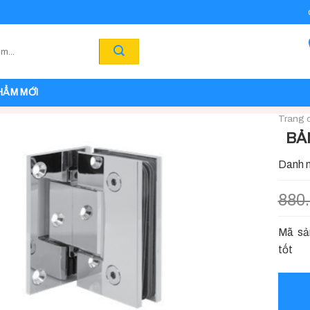
HẨM MỚI
Trang 
BẢ
Danh 
880
Mã sản
tốt