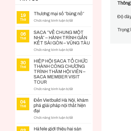
Thông 
Thương mại số “bùng nổ”
19
Độ dà
Th9
ở
Chức năng bình luận bị tắt
Thương
Trọng 
mại
SACA “VỀ CHUNG MỘT
06
số
NHÀ” – HÀNH TRÌNH GẮN
Th8
“bùng
KẾT SÀI GÒN – VŨNG TÀU
nổ”
ở
Chức năng bình luận bị tắt
SACA
“VỀ
HIỆP HỘI SACA TỔ CHỨC
30
CHUNG
THÀNH CÔNG CHƯƠNG
Th6
MỘT
TRÌNH THĂM HỘI VIÊN –
NHÀ”
SACA MEMBER VISIT
–
TOUR
HÀNH
ở
Chức năng bình luận bị tắt
TRÌNH
HIỆP
GẮN
HỘI
KẾT
Đến Vietbuild Hà Nội, khám
04
SACA
SÀI
phá giải pháp nội thất hiện
Th6
TỔ
GÒN
đại
CHỨC
–
ở
Chức năng bình luận bị tắt
THÀNH
VŨNG
Đến
CÔNG
TÀU
Vietbuild
Häfele giới thiệu hai sản
CHƯƠNG
03