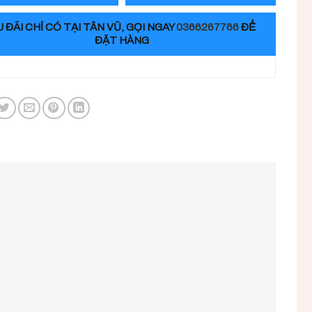
 ĐÃI CHỈ CÓ TẠI TÂN VŨ, GỌI NGAY
0366267766
ĐỂ
ĐẶT HÀNG