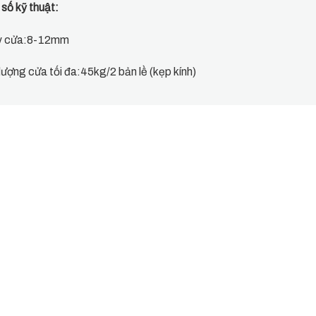
số kỹ thuật:
y cửa:8-12mm
lượng cửa tối đa:45kg/2 bản lề (kẹp kính)