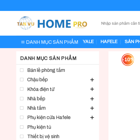
Skip
to
content
DANH MỤC SẢN PHẨM
YALE
HAFELE
SẢN P
DANH MỤC SẢN PHẨM
-10%
Bản lề phòng tắm
Chậu bếp
Khóa điện tử
Nhà bếp
Nhà tắm
Phụ kiện cửa Hafele
Phụ kiện tủ
Thiết bị vệ sinh