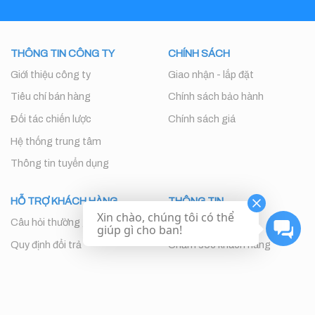
THÔNG TIN CÔNG TY
CHÍNH SÁCH
Giới thiệu công ty
Giao nhận - lắp đặt
Tiêu chí bán hàng
Chính sách bảo hành
Đối tác chiến lược
Chính sách giá
Hệ thống trung tâm
Thông tin tuyển dụng
HỖ TRỢ KHÁCH HÀNG
THÔNG TIN
Xin chào, chúng tôi có thể
Câu hỏi thường gặp
Liên hệ
giúp gì cho ban!
Quy định đổi trả
Chăm sóc khách hàng