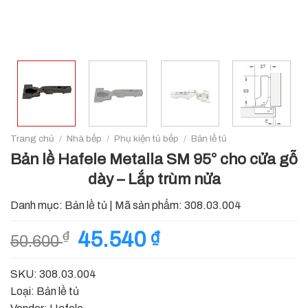
Trang chủ
/
Nhà bếp
/
Phụ kiện tủ bếp
/
Bản lề tủ
Bản lề Hafele Metalla SM 95° cho cửa gỗ
dày – Lắp trùm nửa
Danh mục:
Bản lề tủ
|
Mã sản phẩm:
308.03.004
Giá
45.540
₫
Giá
₫
50.600
gốc
hiện
là:
tại
SKU: 308.03.004
50.600 ₫.
là:
Loại: Bản lề tủ
45.540 ₫.