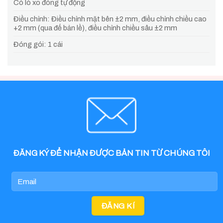
Có lò xo đóng tự động
Điều chỉnh: Điều chỉnh mặt bên ±2 mm, điều chỉnh chiều cao
+2 mm (qua đế bản lề), điều chỉnh chiều sâu ±2 mm
Đóng gói: 1 cái
ĐĂNG KÝ ĐỂ NHẬN ĐƯỢC BẢN TIN TỪ CHÚNG TÔI