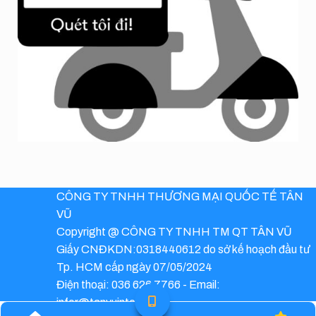
CÔNG TY TNHH THƯƠNG MẠI QUỐC TẾ TÂN
VŨ
Copyright @ CÔNG TY TNHH TM QT TÂN VŨ
Giấy CNĐKDN:0318440612 do sở kế hoạch đầu tư
Tp. HCM cấp ngày 07/05/2024
Điện thoại: 036 626 7766 - Email:
infor@tanvuinter.com