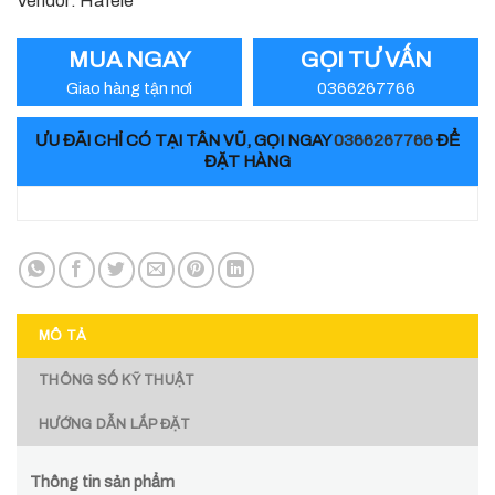
Vendor: Hafele
MUA NGAY
GỌI TƯ VẤN
Giao hàng tận nơi
0366267766
ƯU ĐÃI CHỈ CÓ TẠI TÂN VŨ, GỌI NGAY
0366267766
ĐỂ
ĐẶT HÀNG
MÔ TẢ
THÔNG SỐ KỸ THUẬT
HƯỚNG DẪN LẮP ĐẶT
Thông tin sản phẩm