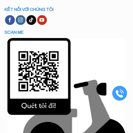
KẾT NỐI VỚI CHÚNG TÔI
SCAN ME