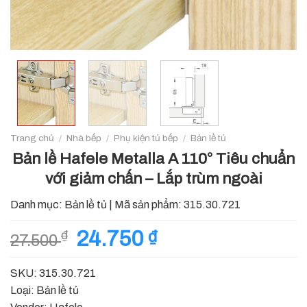
Trang chủ
/
Nhà bếp
/
Phụ kiện tủ bếp
/
Bản lề tủ
Bản lề Hafele Metalla A 110° Tiêu chuẩn
với giảm chấn – Lắp trùm ngoài
Danh mục:
Bản lề tủ
|
Mã sản phẩm:
315.30.721
Giá
24.750
₫
Giá
₫
27.500
gốc
hiện
là:
tại
SKU: 315.30.721
27.500 ₫.
là:
Loại: Bản lề tủ
24.750 ₫.