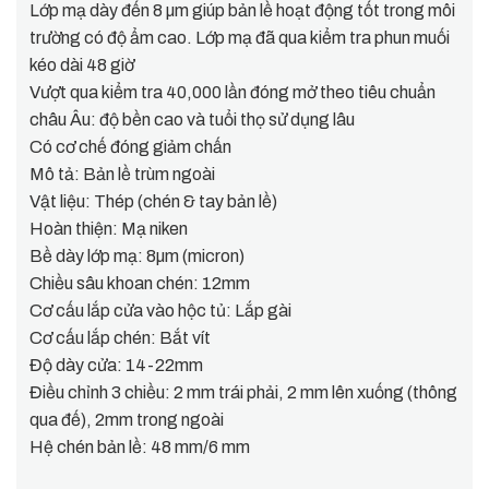
Lớp mạ dày đến 8 µm giúp bản lề hoạt động tốt trong môi
trường có độ ẩm cao. Lớp mạ đã qua kiểm tra phun muối
kéo dài 48 giờ
Vượt qua kiểm tra 40,000 lần đóng mở theo tiêu chuẩn
châu Âu: độ bền cao và tuổi thọ sử dụng lâu
Có cơ chế đóng giảm chấn
Mô tả: Bản lề trùm ngoài
Vật liệu: Thép (chén & tay bản lề)
Hoàn thiện: Mạ niken
Bề dày lớp mạ: 8µm (micron)
Chiều sâu khoan chén: 12mm
Cơ cấu lắp cửa vào hộc tủ: Lắp gài
Cơ cấu lắp chén: Bắt vít
Độ dày cửa: 14-22mm
Điều chỉnh 3 chiều: 2 mm trái phải, 2 mm lên xuống (thông
qua đế), 2mm trong ngoài
Hệ chén bản lề: 48 mm/6 mm