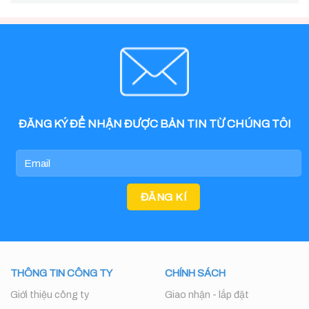
ĐĂNG KÝ ĐỂ NHẬN ĐƯỢC BẢN TIN TỪ CHÚNG TÔI
THÔNG TIN CÔNG TY
CHÍNH SÁCH
Giới thiệu công ty
Giao nhận - lắp đặt